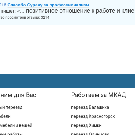
018
Спасибо Сурену за профессионализм
«... позитивное отношение к работе и клие
 пишет:
во просмотров отзыва: 3214
ним для Вас
Работаем за МКАД
ый переезд
переезд Балашиха
ебели
переезд Красногорск
 мебели и вещей
переезд Химки
ные работы
переезд Одинцово