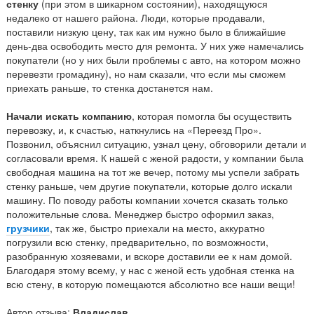
стенку
(при этом в шикарном состоянии), находящуюся
недалеко от нашего района. Люди, которые продавали,
поставили низкую цену, так как им нужно было в ближайшие
день-два освободить место для ремонта. У них уже намечались
покупатели (но у них были проблемы с авто, на котором можно
перевезти громадину), но нам сказали, что если мы сможем
приехать раньше, то стенка достанется нам.
Начали искать компанию
, которая помогла бы осуществить
перевозку, и, к счастью, наткнулись на «Переезд Про».
Позвонил, объяснил ситуацию, узнал цену, обговорили детали и
согласовали время. К нашей с женой радости, у компании была
свободная машина на тот же вечер, потому мы успели забрать
стенку раньше, чем другие покупатели, которые долго искали
машину. По поводу работы компании хочется сказать только
положительные слова. Менеджер быстро оформил заказ,
грузчики
, так же, быстро приехали на место, аккуратно
погрузили всю стенку, предварительно, по возможности,
разобранную хозяевами, и вскоре доставили ее к нам домой.
Благодаря этому всему, у нас с женой есть удобная стенка на
всю стену, в которую помещаются абсолютно все наши вещи!
Автор отзыва:
Владислав