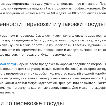
поэтому
перевозке посуды
уделяется повышенное внимание. Подг
 хрупких предметов надежней всего доверить профессионалам. Ве
ты
и получить на новом месте не 50 и даже не 80% процентов своей 
енности перевозки и упаковки посуды
оментом в перевозке бьющихся и хрупких столовых предметов я
 от других предметов быта. Для отдельных предметов посуды нужн
 пленку или мягкие полотенца из целлюлозы. Газеты и журналы - н
 отпечатки на керамической поверхности и испортить внешние каче
ше шансов, что предметы будут повреждены.
овки посуды
лучше всего предпочесть коробки средних размеров. П
материалов должны укладываться плотно без особых зазоров межд
сть предметов внутри коробки. Количество изделий в одной короб
ные громоздкие ящики легче уронить или неловко перехватить. В 
ые чашки и ложки могут надколоться, треснуть или разбиться. Так
ельную нагрузку на картонную основу ящика. Дно может не выдерж
 на земле.
ги по перевозке посуды