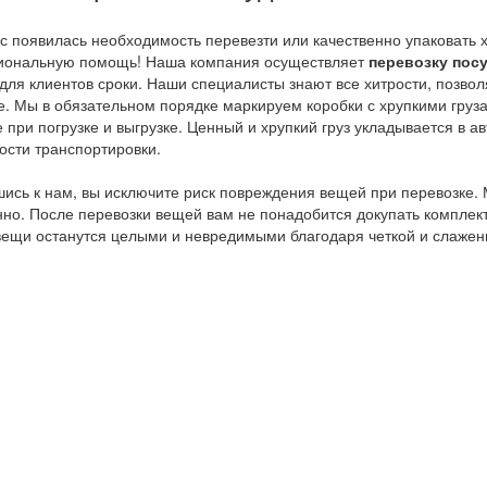
ас появилась необходимость перевезти или качественно упаковать
иональную помощь! Наша компания осуществляет
перевозку пос
для клиентов сроки. Наши специалисты знают все хитрости, позв
е. Мы в обязательном порядке маркируем коробки с хрупкими груз
 при погрузке и выгрузке. Ценный и хрупкий груз укладывается в 
ости транспортировки.
ись к нам, вы исключите риск повреждения вещей при перевозке
нно. После перевозки вещей вам не понадобится докупать комплек
вещи останутся целыми и невредимыми благодаря четкой и слажен