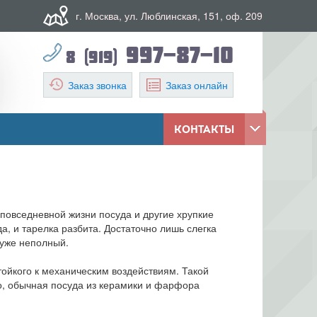
г. Москва, ул. Люблинская, 151, оф. 209
997-87-10
8 (919)
Заказ звонка
Заказ онлайн
КОНТАКТЫ
 повседневной жизни посуда и другие хрупкие
а, и тарелка разбита. Достаточно лишь слегка
Рассчитать
Калькулятор переезда
 уже неполный.
Заказать
Обратный звонок
стойкого к механическим воздействиям. Такой
Но, обычная посуда из керамики и фарфора
Оформить
Заявка на сайте