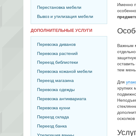
Именно 
Перестановка мебели
особенно
Вывоз и утилизация мебели
предме
Особ
ДОПОЛНИТЕЛЬНЫЕ УСЛУГИ
Перевозка диванов
Важным м
отдельно
Перевозка растений
защитную
Переезд библиотеки
оставить
тем мень
Перевозка кожаной мебели
Переезд магазина
Для
упак
хрупких 
Перевозка одежды
подвижно
Перевозка антиквариата
Неподъем
стеклянн
Перевозка кухни
дополнит
Переезд склада
осколков
Переезд банка
Услу
Утилизация ванны