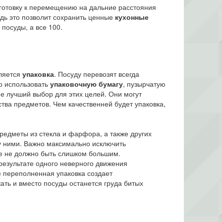
отовку к перемещению на дальние расстояния
дь это позволит сохранить ценные
кухонные
посуды, а все 100.
Отзывы
на многочисленные
Вакансии
на актуальные
вляется
упаковка
. Посуду перевозят всегда
о использовать
упаковочную бумагу
, пузырчатую
е лучший выбор для этих целей. Они могут
ства предметов. Чем качественней будет упаковка,
редметы из стекла и фарфора, а также других
у ними. Важно максимально исключить
ке не должно быть слишком большим.
результате одного неверного движения
же переполненная упаковка создает
ать и вместо посуды останется груда битых